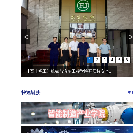
<
1
2
3
4
5
6
【争优争先争效】国奖+9！机械学子在全国成...
快速链接
更